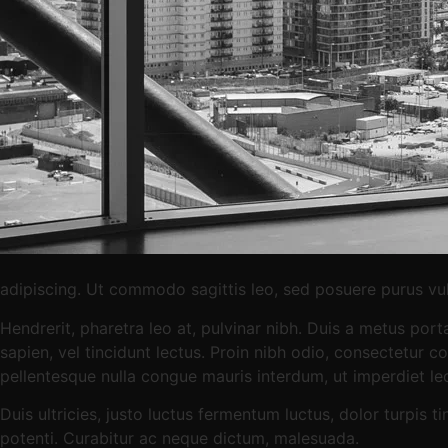
adipiscing. Ut commodo sagittis leo, sed posuere purus vul
Hendrerit, pharetra leo at, pulvinar nibh. Duis a metus port
sapien, vel tincidunt lectus. Proin nibh odio, consectetur c
pellentesque nulla congue mauris interdum, ut imperdiet l
Duis ultricies, justo luctus fermentum luctus, dolor turpis t
potenti. Curabitur ac neque dictum, malesuada.