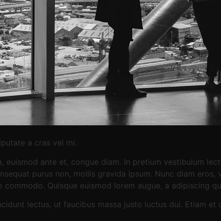
putate a cras vel mi.
a, euismod ante et, congue diam. In pretium vestibulum lectu
onsequat purus non, mollis gravida ipsum. Nunc diam eros, vo
eo commodo. Quisque euismod lorem augue, a adipiscing quam
incidunt lectus, ut faucibus massa justo luctus dui. Etiam et