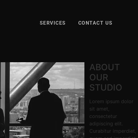
SERVICES
CONTACT US
ABOUT
OUR
STUDIO
Lorem ipsum dolor
sit amet,
consectetur
adipiscing elit.
Curabitur imperdiet,