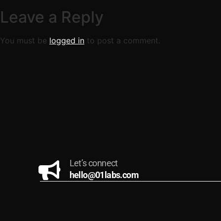
Leave a Reply
You must be
logged in
to post a comment.
Let’s connect
hello@01labs.com