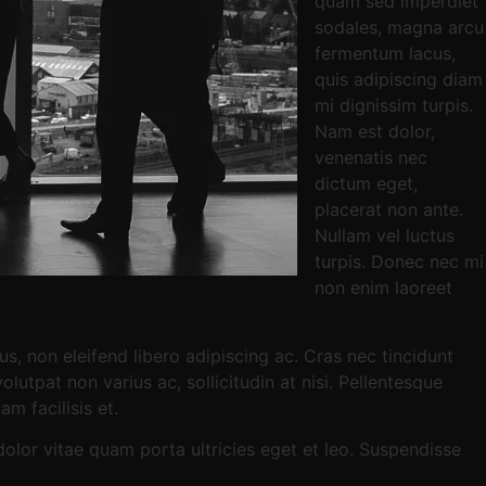
quam sed imperdiet
sodales, magna arcu
fermentum lacus,
quis adipiscing diam
mi dignissim turpis.
Nam est dolor,
venenatis nec
dictum eget,
placerat non ante.
Nullam vel luctus
turpis. Donec nec mi
non enim laoreet
s, non eleifend libero adipiscing ac. Cras nec tincidunt
lutpat non varius ac, sollicitudin at nisi. Pellentesque
 facilisis et.
 dolor vitae quam porta ultricies eget et leo. Suspendisse